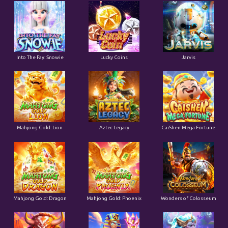
Into The Fay: Snowie
Lucky Coins
Jarvis
Mahjong Gold: Lion
Aztec Legacy
CaiShen Mega Fortune
Mahjong Gold: Dragon
Mahjong Gold: Phoenix
Wonders of Colosseum