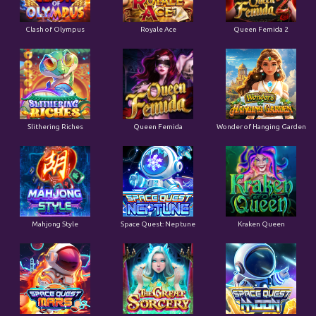
Clash of Olympus
Royale Ace
Queen Femida 2
Slithering Riches
Queen Femida
Wonder of Hanging Garden
Mahjong Style
Space Quest: Neptune
Kraken Queen