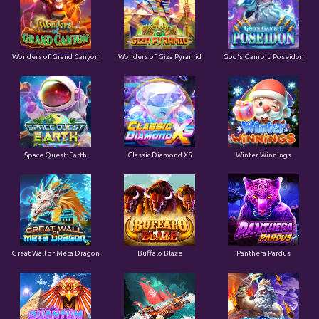
Wonders of Grand Canyon
Wonders of Giza Pyramid
God's Gambit: Poseidon
Space Quest: Earth
Classic Diamond X5
Winter Winnings
Great Wall of Meta Dragon
Buffalo Blaze
Panthera Pardus