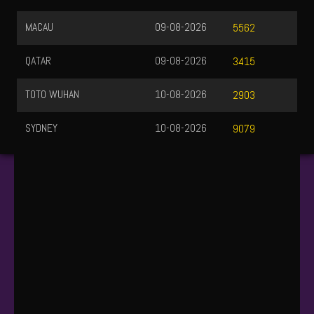
MACAU
09-08-2026
5562
QATAR
09-08-2026
3415
TOTO WUHAN
10-08-2026
2903
SYDNEY
10-08-2026
9079