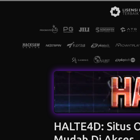
HALTE4D: Situs Of
Mudah Di Akses