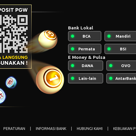
Bank Lokal
BCA
Mandiri
Permata
BSI
E Money & Pulsa
DANA
OVO
Lain-lain
AntarBank
PERATURAN
|
INFORMASI BANK
|
HUBUNGI KAMI
|
KEBIJAKAN P