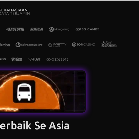
erbaik Se Asia