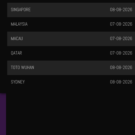
SINGAPORE
08-08-2026
MALAYSIA
07-08-2026
MACAU
07-08-2026
QATAR
07-08-2026
TOTO WUHAN
08-08-2026
SYDNEY
08-08-2026