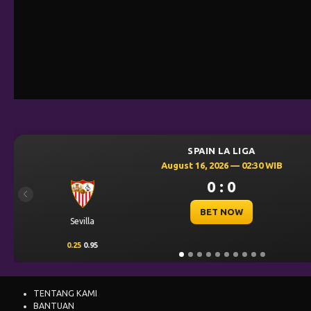
Augu
Previous
Rayo Vallecano
Alaves
-0.25
0.95
0.00
0.62
TENTANG KAMI
BANTUAN